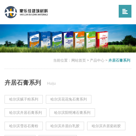
当前位置：
网站首页
>
产品中心
>
卉居石膏系列
卉居石膏系列
Huiju
哈尔滨腻子粉系列
哈尔滨花花兔石膏系列
哈尔滨卉居石膏系列
哈尔滨阳明滩石膏系列
哈尔滨雪谷石膏粉
哈尔滨卉居白乳胶
哈尔滨卉居瓷砖胶