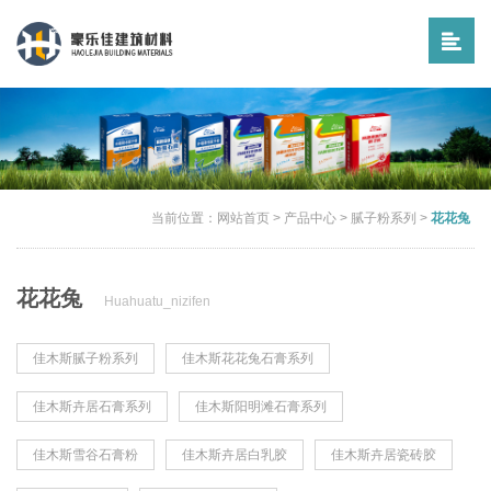
当前位置：
网站首页
>
产品中心
>
腻子粉系列
>
花花兔
花花兔
Huahuatu_nizifen
佳木斯腻子粉系列
佳木斯花花兔石膏系列
佳木斯卉居石膏系列
佳木斯阳明滩石膏系列
佳木斯雪谷石膏粉
佳木斯卉居白乳胶
佳木斯卉居瓷砖胶