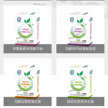
孕婴家庭专用腻子粉
无醛找平砂浆粗墙泥
无醛抗裂嵌缝石膏
隔音轻质抹灰石膏