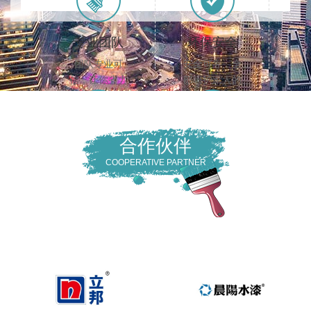
专业团队
环保安全
团队专业可
安全可靠，全
信，让你省力
部呵护家人的
更省心
健康住的更安
心
合作伙伴
适应性强
保水性好
COOPERATIVE PARTNER
对新型墙体材
保水性能好硬
料有较强的适
化后不产生裂
应性
纹