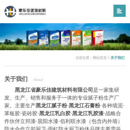
当前位置：
网站首页
>
关于我们
关于我们
About
黑龙江省
豪乐佳建筑材料有限公司
是一家集研
发、生产、销售和服务于一体的专业腻子粉生产厂
家。主要生产
黑龙江腻子粉
·
黑龙江石膏粉
·各种墙泥·
苯板胶·瓷砖胶·
黑龙江乳白胶
·
黑龙江乳胶漆
·战略合
作伙伴立邦漆·晨阳水漆·佰利联水漆（包含内外墙）
防水合作立邦厨卫·雨虹防水厨卫粉体品牌主要雪谷