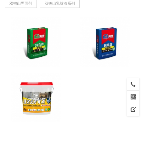
双鸭山界面剂
双鸭山乳胶漆系列