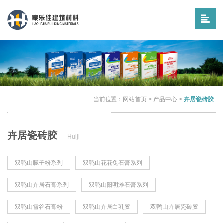
当前位置：
网站首页
>
产品中心
>
卉居瓷砖胶
卉居瓷砖胶
Huiji
双鸭山腻子粉系列
双鸭山花花兔石膏系列
双鸭山卉居石膏系列
双鸭山阳明滩石膏系列
双鸭山雪谷石膏粉
双鸭山卉居白乳胶
双鸭山卉居瓷砖胶