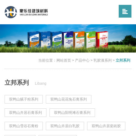
当前位置：
网站首页
>
产品中心
>
乳胶漆系列
>
立邦系列
立邦系列
Libang
双鸭山腻子粉系列
双鸭山花花兔石膏系列
双鸭山卉居石膏系列
双鸭山阳明滩石膏系列
双鸭山雪谷石膏粉
双鸭山卉居白乳胶
双鸭山卉居瓷砖胶