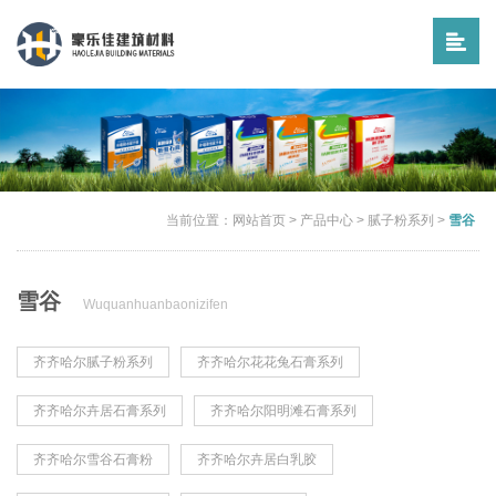
当前位置：
网站首页
>
产品中心
>
腻子粉系列
>
雪谷
雪谷
Wuquanhuanbaonizifen
齐齐哈尔腻子粉系列
齐齐哈尔花花兔石膏系列
齐齐哈尔卉居石膏系列
齐齐哈尔阳明滩石膏系列
齐齐哈尔雪谷石膏粉
齐齐哈尔卉居白乳胶